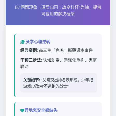
以"问题现象→深层归因→改变杠杆"为轴，提供
可复用的解决框架
厌学心理逆转
经典案例
: 高三生「鹿鸣」撕毁课本事件
干预三步法
: 认知剥离、游戏化重构、家庭
联动
关键细节:
"父亲交出排名表那晚，少年把
游戏ID改为'不逃跑的战士'"
异地恋安全感缺失