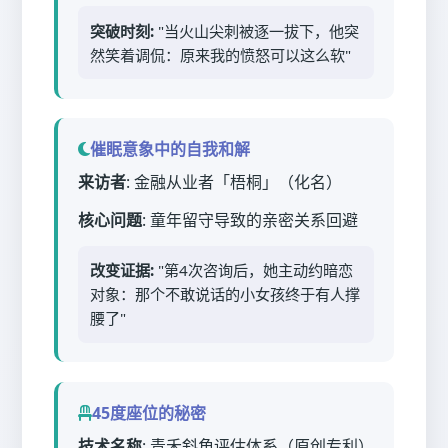
突破时刻:
"当火山尖刺被逐一拔下，他突
然笑着调侃：原来我的愤怒可以这么软"
催眠意象中的自我和解
来访者
: 金融从业者「梧桐」（化名）
核心问题
: 童年留守导致的亲密关系回避
改变证据:
"第4次咨询后，她主动约暗恋
对象：那个不敢说话的小女孩终于有人撑
腰了"
45度座位的秘密
技术名称
: 青禾斜角评估体系（原创专利）