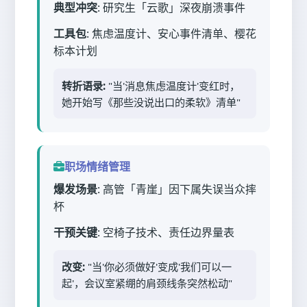
典型冲突
: 研究生「云歌」深夜崩溃事件
工具包
: 焦虑温度计、安心事件清单、樱花
标本计划
转折语录:
"当'消息焦虑温度计'变红时，
她开始写《那些没说出口的柔软》清单"
职场情绪管理
爆发场景
: 高管「青崖」因下属失误当众摔
杯
干预关键
: 空椅子技术、责任边界量表
改变:
"当'你必须做好'变成'我们可以一
起'，会议室紧绷的肩颈线条突然松动"