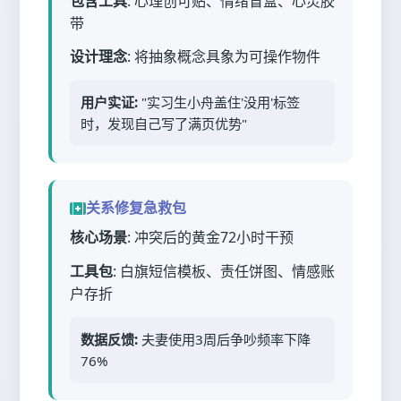
包含工具
: 心理创可贴、情绪盲盒、心灵胶
带
设计理念
: 将抽象概念具象为可操作物件
用户实证:
"实习生小舟盖住'没用'标签
时，发现自己写了满页优势"
关系修复急救包
核心场景
: 冲突后的黄金72小时干预
工具包
: 白旗短信模板、责任饼图、情感账
户存折
数据反馈:
夫妻使用3周后争吵频率下降
76%